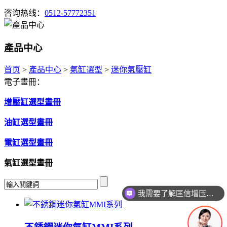
咨询热线：
0512-57772351
產品中心
首页
>
產品中心
>
氣缸選型
>
迷你氣壓缸
電子畫冊：
增壓缸選型畫冊
油缸選型畫冊
電缸選型畫冊
氣缸選型畫冊
我需要了解匡信增压缸相关信息