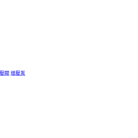
壓閥
增壓泵