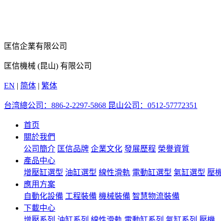
匡信企業有限公司
匡信機械 (昆山) 有限公司
EN
|
简体
|
繁体
台湾總公司：886-2-2297-5868 昆山公司：0512-57772351
首页
關於我們
公司簡介
匡信品牌
企業文化
發展歷程
榮譽資質
產品中心
增壓缸選型
油缸選型
線性滑軌
電動缸選型
氣缸選型
壓
應用方案
自動化設備
工程裝備
機械裝備
智慧物流裝備
下載中心
增壓系列
油缸系列
線性滑軌
電動缸系列
氣缸系列
壓機