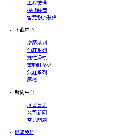
工程裝備
機械裝備
智慧物流裝備
下載中心
增壓系列
油缸系列
線性滑軌
電動缸系列
氣缸系列
壓機
新聞中心
展會資訊
公司新聞
常見問題
聯繫我們