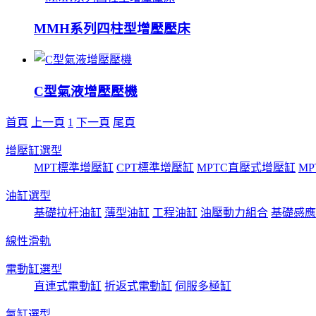
MMH系列四柱型增壓壓床
C型氣液增壓壓機
首頁
上一頁
1
下一頁
尾頁
增壓缸選型
MPT標準增壓缸
CPT標準增壓缸
MPTC直壓式增壓缸
M
油缸選型
基礎拉杆油缸
薄型油缸
工程油缸
油壓動力組合
基礎感應
線性滑軌
電動缸選型
直連式電動缸
折返式電動缸
伺服多極缸
氣缸選型