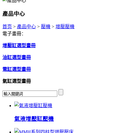
產品中心
首页
>
產品中心
>
壓機
>
增壓壓機
電子畫冊：
增壓缸選型畫冊
油缸選型畫冊
電缸選型畫冊
氣缸選型畫冊
氣液增壓缸壓機